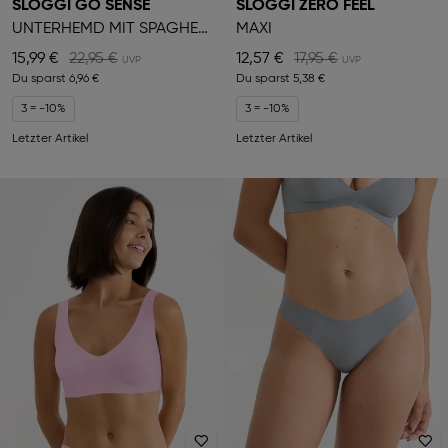
SLOGGI GO SENSE
SLOGGI ZERO FEEL
UNTERHEMD MIT SPAGHETTITRÄGERN
MAXI
15,99 €
22,95 €
12,57 €
17,95 €
Du sparst
6,96 €
Du sparst
5,38 €
3 = -10%
3 = -10%
Letzter Artikel
Letzter Artikel