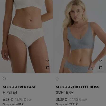
SLOGGI EVER EASE
SLOGGI ZERO FEEL BLISS
HIPSTER
SOFT BRA
6,98 €
13,95 €
31,39 €
44,95 €
Du sparst
6,97 €
Du sparst
13,56 €