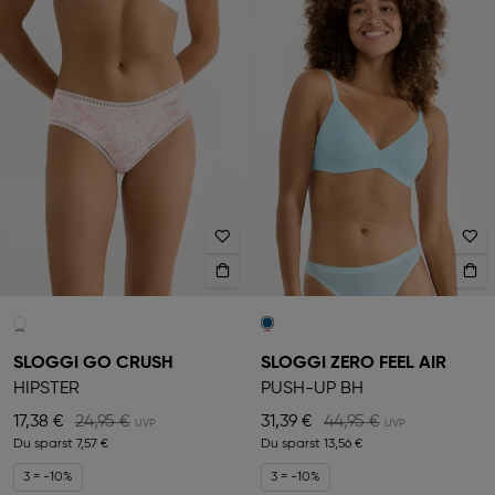
SLOGGI GO CRUSH
SLOGGI ZERO FEEL AIR
HIPSTER
PUSH-UP BH
17,38 €
24,95 €
31,39 €
44,95 €
Du sparst
7,57 €
Du sparst
13,56 €
3 = -10%
3 = -10%