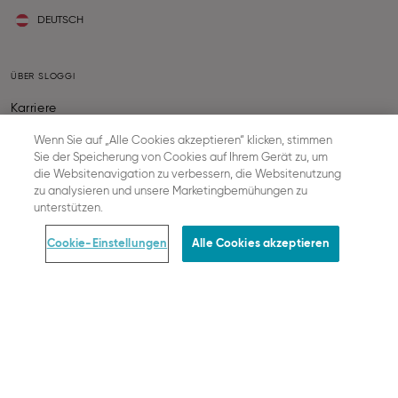
DEUTSCH
ÜBER SLOGGI
Karriere
Presse
Wenn Sie auf „Alle Cookies akzeptieren“ klicken, stimmen
Nachhaltigkeit
Sie der Speicherung von Cookies auf Ihrem Gerät zu, um
die Websitenavigation zu verbessern, die Websitenutzung
zu analysieren und unsere Marketingbemühungen zu
SERVICE INFORMATIONEN
unterstützen.
Kontakt
Cookie-Einstellungen
Alle Cookies akzeptieren
BH-Größen Rechner
FAQ
SLOGGI ABC
Together we grow
Status deiner Bestellung
Widerruf Des Vertrags