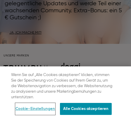
gelegentliche Updates und werde Teil einer
wachsenden Community. Extra-Bonus: ein 5
€ Gutschein ;)
JA, ICH MACHE MIT!
UNSERE MARKEN
Wenn Sie auf „Alle Cookies akzeptieren“ klicken, stimmen
Sie der Speicherung von Cookies auf Ihrem Gerät zu, um
die Websitenavigation zu verbessern, die Websitenutzung
zu analysieren und unsere Marketingbemühungen zu
FOLLOW US
unterstützen.
Cookie-Einstellungen
Alle Cookies akzeptieren
WÄHLEN SIE IHR LAND
DEUTSCH