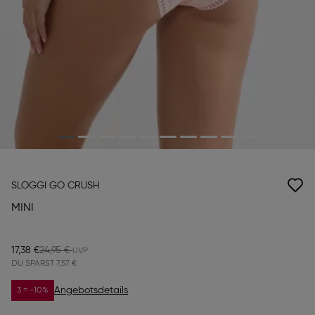
SLOGGI GO CRUSH
MINI
17,38 €
24,95 €
DU SPARST
7,57 €
Angebotsdetails
3 = -10%