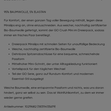
95% BAUMWOLLE, 5% ELASTAN
Für Komfort, der einen ganzen Tag voller Bewegung mithält, liegen diese
Minislips eng an, ohne einzuschneiden. Aus weicher, nachhaltig zertifizierter
Bio-Baumwolle gefertigt, kommt der GO Crush Mini im Dreierpack, sodass
immer ein frisches Paar bereitliegt.
Dreierpack Minislips mit schmalen Seiten für unauffällige Bedeckung
Weiche, nachhaltig zertifizierte Bio-Baumwolle
Dehnbare Spitzenabschlüsse für eine bequeme, schmeichelnde
Passform
Mittelhoher Mini-Schnitt, der unter Alltagskleidung funktioniert
Vorteilspack für den täglichen Wechsel
Teil der GO Serie, ganz auf Rundum-Komfort und modernen
Essential-Stil ausgelegt
Weiche Baumwolle, eine entspannte Passform und nichts, was uns daran
hindert, ganz wir selbst zu sein. Das ist Wohlfühlkomfort, zu dem wir immer
wieder gerne greifen.
Artikelnummer: 10219682
(7613114135679)