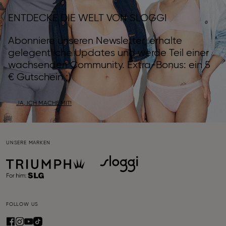
ENTDECKE DIE WELT VON SLOGGI
Abonniere unseren Newsletter, erhalte
gelegentliche Updates und werde Teil einer
wachsenden Community. Extra-Bonus: ein 5
€ Gutschein ;)
JA, ICH MACHE MIT!
UNSERE MARKEN
FOLLOW US