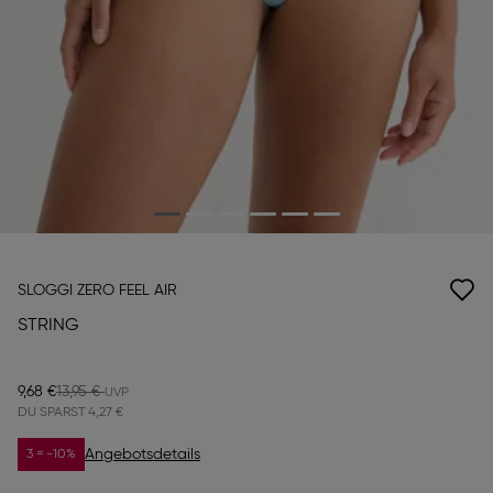
SLOGGI ZERO FEEL AIR
STRING
9,68 €
13,95 €
DU SPARST
4,27 €
Angebotsdetails
3 = -10%