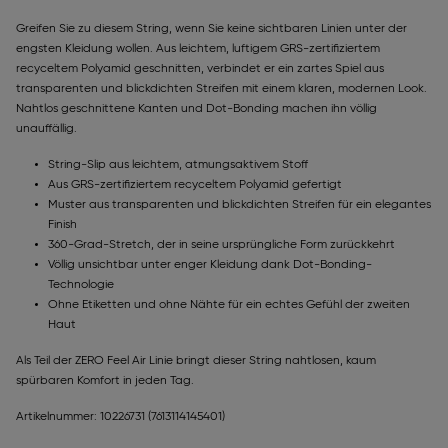
Greifen Sie zu diesem String, wenn Sie keine sichtbaren Linien unter der
engsten Kleidung wollen. Aus leichtem, luftigem GRS-zertifiziertem
recyceltem Polyamid geschnitten, verbindet er ein zartes Spiel aus
transparenten und blickdichten Streifen mit einem klaren, modernen Look.
Nahtlos geschnittene Kanten und Dot-Bonding machen ihn völlig
unauffällig.
String-Slip aus leichtem, atmungsaktivem Stoff
Aus GRS-zertifiziertem recyceltem Polyamid gefertigt
Muster aus transparenten und blickdichten Streifen für ein elegantes
Finish
360-Grad-Stretch, der in seine ursprüngliche Form zurückkehrt
Völlig unsichtbar unter enger Kleidung dank Dot-Bonding-
Technologie
Ohne Etiketten und ohne Nähte für ein echtes Gefühl der zweiten
Haut
Als Teil der ZERO Feel Air Linie bringt dieser String nahtlosen, kaum
spürbaren Komfort in jeden Tag.
Artikelnummer: 10226731
(7613114145401)