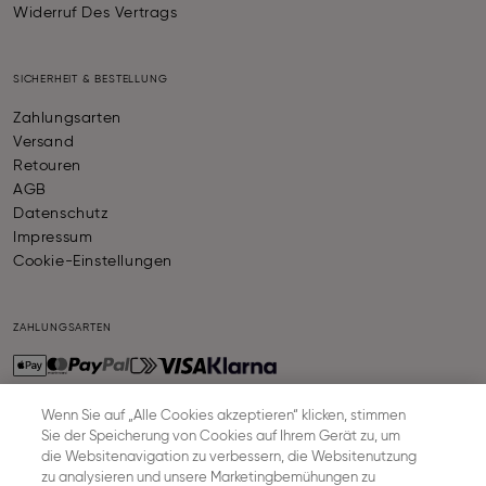
Widerruf Des Vertrags
SICHERHEIT & BESTELLUNG
Zahlungsarten
Versand
Retouren
AGB
Datenschutz
Impressum
Cookie-Einstellungen
ZAHLUNGSARTEN
Wenn Sie auf „Alle Cookies akzeptieren“ klicken, stimmen
Sie der Speicherung von Cookies auf Ihrem Gerät zu, um
VERSAND
die Websitenavigation zu verbessern, die Websitenutzung
zu analysieren und unsere Marketingbemühungen zu