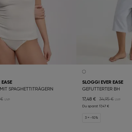
 EASE
SLOGGI EVER EASE
MIT SPAGHETTITRÄGERN
GEFÜTTERTER BH
 €
17,48 €
34,95 €
Du sparst
17,47 €
3 = -10%