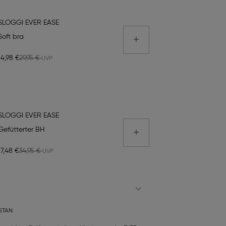
SLOGGI EVER EASE
Soft bra
14,98 €
29,95 €
SLOGGI EVER EASE
Gefütterter BH
17,48 €
34,95 €
STAN