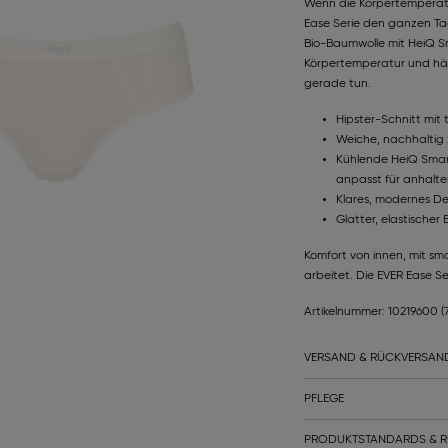
Wenn die Körpertemperatur 
Ease Serie den ganzen Tag
Bio-Baumwolle mit HeiQ Sm
Körpertemperatur und häl
gerade tun.
Hipster-Schnitt mit
Weiche, nachhaltig z
Kühlende HeiQ Smart
anpasst für anhalt
Klares, modernes Des
Glatter, elastische
Komfort von innen, mit sma
arbeitet. Die EVER Ease Se
Artikelnummer: 10219600
(
VERSAND & RÜCKVERSAN
PFLEGE
PRODUKTSTANDARDS & R