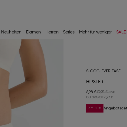
Neuheiten
Damen
Herren
Series
Mehr für weniger
SALE
SLOGGI EVER EASE
HIPSTER
6,98 €
13,95 €
DU SPARST
6,97 €
Angebotsdet
3 = -10%