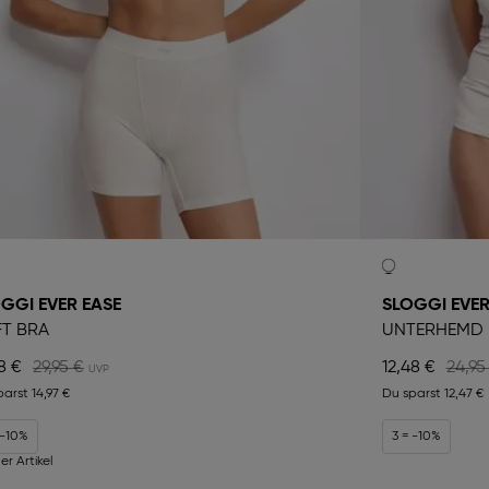
GGI EVER EASE
SLOGGI EVER
T BRA
UNTERHEMD 
8 €
29,95 €
12,48 €
24,95
parst
14,97 €
Du sparst
12,47 €
 -10%
3 = -10%
er Artikel