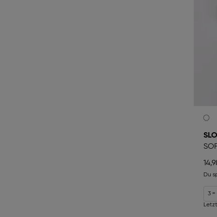
SLO
SOF
14,9
Du s
3 =
Letzt