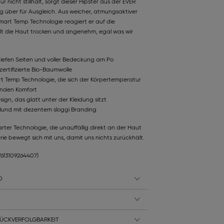
nicht stillhält, sorgt dieser Hipster aus der EVER
 über für Ausgleich. Aus weicher, atmungsaktiver
art Temp Technologie reagiert er auf die
t die Haut trocken und angenehm, egal was wir
 tiefen Seiten und voller Bedeckung am Po
ertifizierte Bio-Baumwolle
 Temp Technologie, die sich der Körpertemperatur
enden Komfort
ign, das glatt unter der Kleidung sitzt
r Bund mit dezentem sloggi Branding
rter Technologie, die unauffällig direkt an der Haut
rie bewegt sich mit uns, damit uns nichts zurückhält.
7613109264407)
D
ÜCKVERFOLGBARKEIT