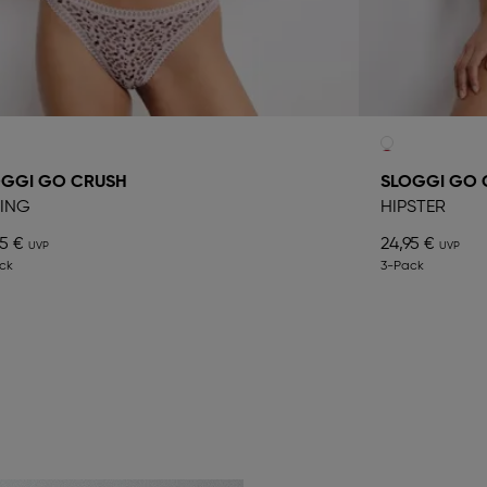
OGGI GO CRUSH
SLOGGI GO 
ING
HIPSTER
95 €
24,95 €
ck
3-Pack