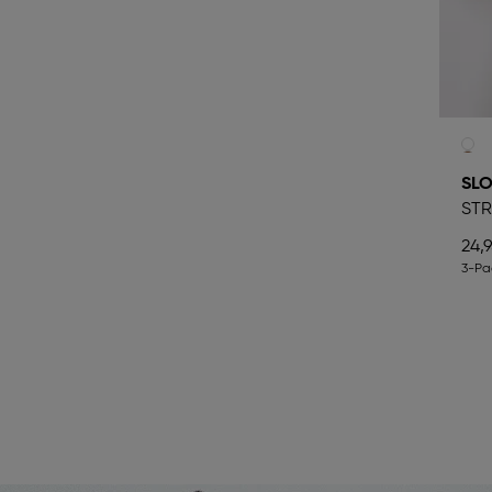
SL
STR
24,
3-Pa