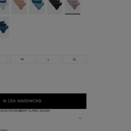
M
L
XL
IN DEN WARENKORB
FACHE RÜCKGABE
MIT KLARNA ZAHLEN
STAN