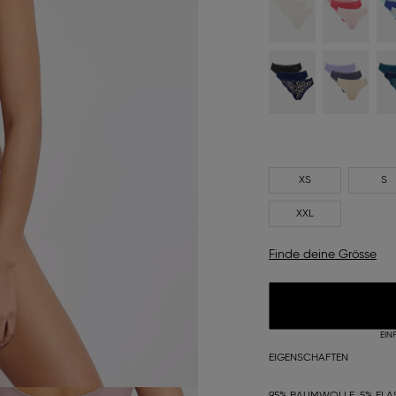
XS
S
XXL
Finde deine Grösse
EIN
EIGENSCHAFTEN
95% BAUMWOLLE, 5% ELA