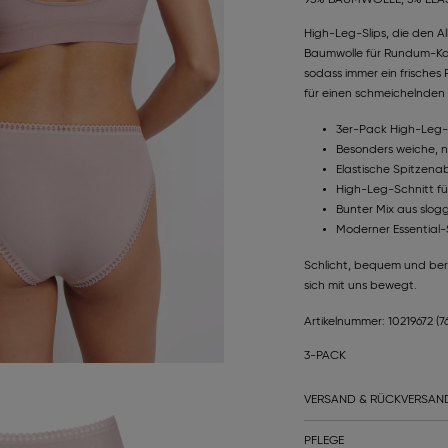
High-Leg-Slips, die den A
Baumwolle für Rundum-Kom
sodass immer ein frisches 
für einen schmeichelnden L
3er-Pack High-Leg-
Besonders weiche, n
Elastische Spitzena
High-Leg-Schnitt f
Bunter Mix aus slog
Moderner Essential-
Schlicht, bequem und berei
sich mit uns bewegt.
Artikelnummer: 10219672
(7
3-PACK
VERSAND & RÜCKVERSAN
PFLEGE