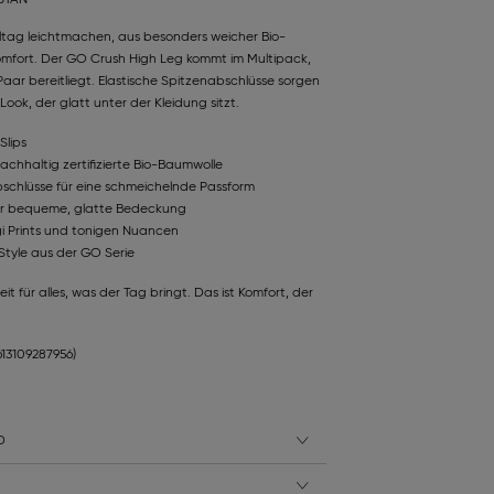
lltag leichtmachen, aus besonders weicher Bio-
fort. Der GO Crush High Leg kommt im Multipack,
Paar bereitliegt. Elastische Spitzenabschlüsse sorgen
ook, der glatt unter der Kleidung sitzt.
Slips
achhaltig zertifizierte Bio-Baumwolle
bschlüsse für eine schmeichelnde Passform
ür bequeme, glatte Bedeckung
gi Prints und tonigen Nuancen
Style aus der GO Serie
t für alles, was der Tag bringt. Das ist Komfort, der
613109287956)
D