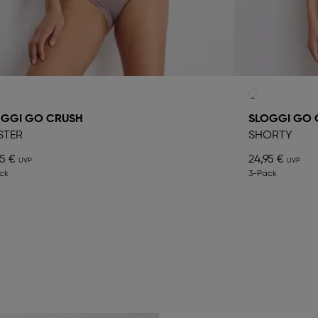
OGGI GO CRUSH
SLOGGI GO 
STER
SHORTY
95 €
24,95 €
ck
3-Pack