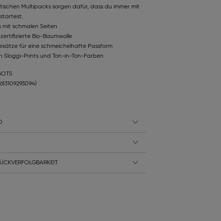
ktischen Multipacks sorgen dafür, dass du immer mit
startest.
s mit schmalen Seiten
rtifizierte Bio-Baumwolle
sätze für eine schmeichelhafte Passform
en Sloggi-Prints und Ton-in-Ton-Farben
 GOTS
7613109293094)
D
ÜCKVERFOLGBARKEIT