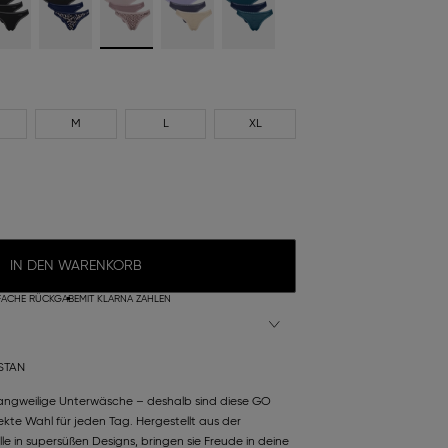
M
L
XL
IN DEN WARENKORB
FACHE RÜCKGABE
MIT KLARNA ZAHLEN
STAN
 langweilige Unterwäsche – deshalb sind diese GO
fekte Wahl für jeden Tag. Hergestellt aus der
 in supersüßen Designs, bringen sie Freude in deine