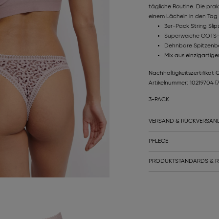
tägliche Routine. Die pra
einem Lächeln in den Tag 
3er-Pack String Slip
Superweiche GOTS-ze
Dehnbare Spitzenbe
Mix aus einzigartig
Nachhaltigkeitszertifikat
Artikelnummer: 10219704
(
3-PACK
VERSAND & RÜCKVERSAN
PFLEGE
PRODUKTSTANDARDS & R