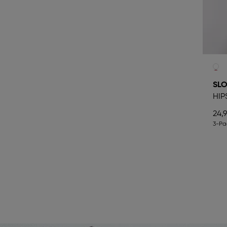
SL
HIP
24,
3-Pa