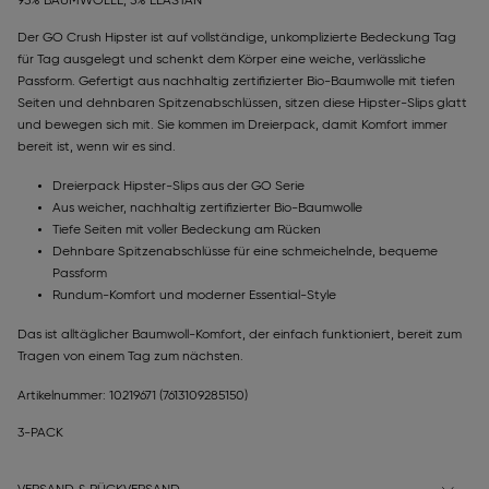
95% BAUMWOLLE, 5% ELASTAN
Der GO Crush Hipster ist auf vollständige, unkomplizierte Bedeckung Tag
für Tag ausgelegt und schenkt dem Körper eine weiche, verlässliche
Passform. Gefertigt aus nachhaltig zertifizierter Bio-Baumwolle mit tiefen
Seiten und dehnbaren Spitzenabschlüssen, sitzen diese Hipster-Slips glatt
und bewegen sich mit. Sie kommen im Dreierpack, damit Komfort immer
bereit ist, wenn wir es sind.
Dreierpack Hipster-Slips aus der GO Serie
Aus weicher, nachhaltig zertifizierter Bio-Baumwolle
Tiefe Seiten mit voller Bedeckung am Rücken
Dehnbare Spitzenabschlüsse für eine schmeichelnde, bequeme
Passform
Rundum-Komfort und moderner Essential-Style
Das ist alltäglicher Baumwoll-Komfort, der einfach funktioniert, bereit zum
Tragen von einem Tag zum nächsten.
Artikelnummer: 10219671
(7613109285150)
3-PACK