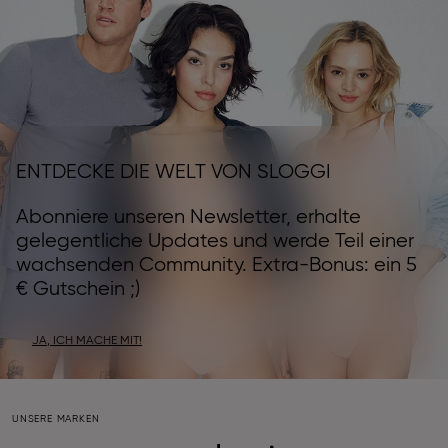
ENTDECKE DIE WELT VON SLOGGI
Abonniere unseren Newsletter, erhalte
gelegentliche Updates und werde Teil einer
wachsenden Community. Extra-Bonus: ein 5
€ Gutschein ;)
JA, ICH MACHE MIT!
UNSERE MARKEN