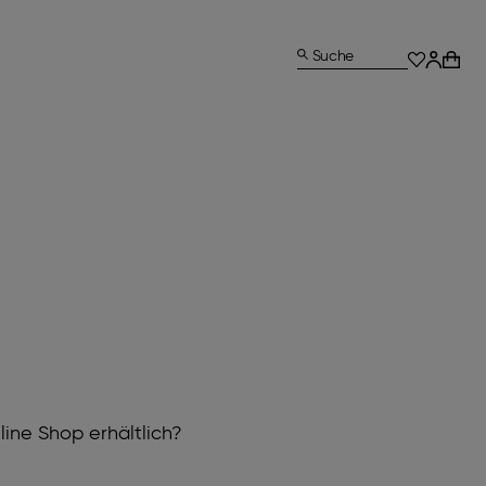
Suche
len in deiner Nähe zu finden. Nutze deine
line Shop erhältlich?
die nächstgelegenen Filialen zu finden.
 dem Online Shop und den Geschäften.