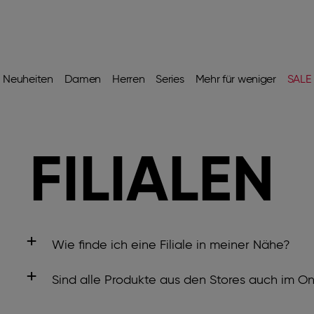
Neuheiten
Damen
Herren
Series
Mehr für weniger
SALE
FILIALEN
Wie finde ich eine Filiale in meiner Nähe?
Du kannst unseren
Filialfinder
nutzen, um Filia
Sind alle Produkte aus den Stores auch im On
Postleitzahl, Stadt oder dein Bundesland um 
Ja, unser Sortiment variiert nicht zwischen