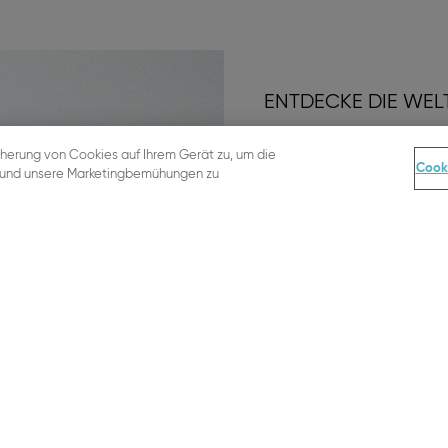
ENTDECKE DIE WEL
cherung von Cookies auf Ihrem Gerät zu, um die
Abonniere unseren N
Cook
n und unsere Marketingbemühungen zu
und werde Teil eine
€ Gutschein ;)