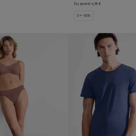
Du sparst
4,18 €
3 = -10%