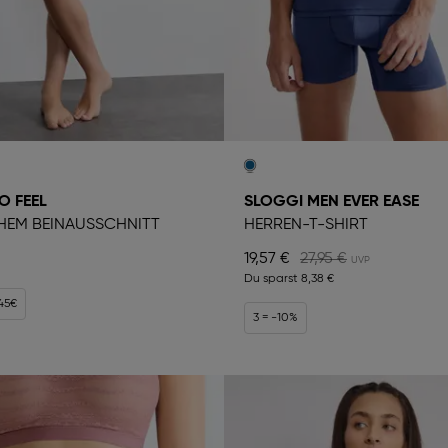
O FEEL
SLOGGI MEN EVER EASE
OHEM BEINAUSSCHNITT
HERREN-T-SHIRT
19,57 €
27,95 €
Du sparst
8,38 €
 45€
3 = -10%