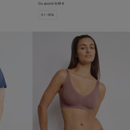
Du sparst
8,98 €
3 = -10%