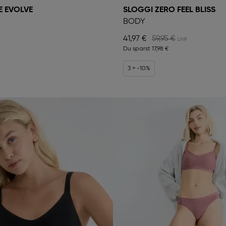
E EVOLVE
SLOGGI ZERO FEEL BLISS
BODY
41,97 €
59,95 €
Du sparst
17,98 €
3 = -10%