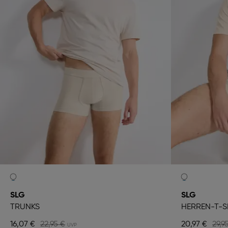
SLG
SLG
TRUNKS
HERREN-T-S
16,07 €
22,95 €
20,97 €
29,9