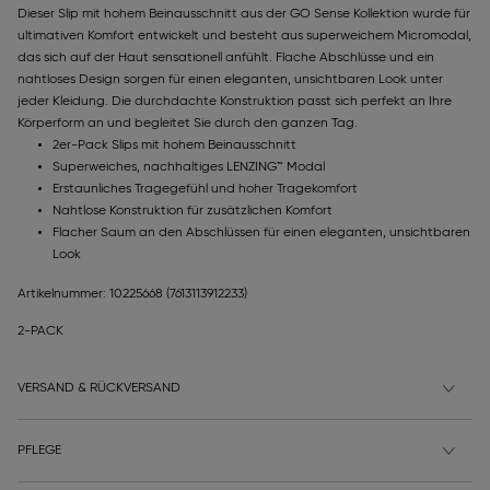
Dieser Slip mit hohem Beinausschnitt aus der GO Sense Kollektion wurde für
ultimativen Komfort entwickelt und besteht aus superweichem Micromodal,
das sich auf der Haut sensationell anfühlt. Flache Abschlüsse und ein
nahtloses Design sorgen für einen eleganten, unsichtbaren Look unter
jeder Kleidung. Die durchdachte Konstruktion passt sich perfekt an Ihre
Körperform an und begleitet Sie durch den ganzen Tag.
2er-Pack Slips mit hohem Beinausschnitt
Superweiches, nachhaltiges LENZING™ Modal
Erstaunliches Tragegefühl und hoher Tragekomfort
Nahtlose Konstruktion für zusätzlichen Komfort
Flacher Saum an den Abschlüssen für einen eleganten, unsichtbaren
Look
Artikelnummer: 10225668
(7613113912233)
2-PACK
VERSAND & RÜCKVERSAND
PFLEGE