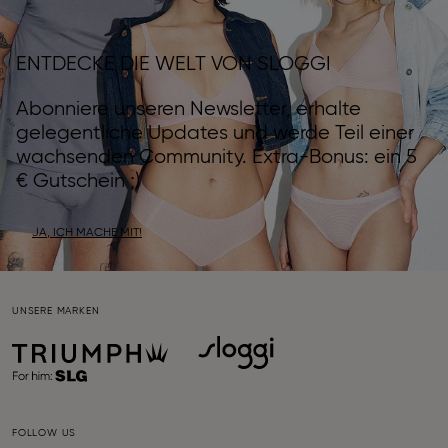
ENTDECKE DIE WELT VON SLOGGI
Abonniere unseren Newsletter, erhalte
gelegentliche Updates und werde Teil einer
wachsenden Community. Extra-Bonus: ein 5
€ Gutschein ;)
JA, ICH MACHE MIT!
UNSERE MARKEN
FOLLOW US