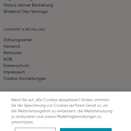
Status deiner Bestellung
Widerruf Des Vertrags
SICHERHEIT & BESTELLUNG
Zahlungsarten
Versand
Retouren
AGB
Datenschutz
Impressum
Cookie-Einstellungen
ZAHLUNGSARTEN
Wenn Sie auf „Alle Cookies akzeptieren“ klicken, stimmen
Sie der Speicherung von Cookies auf Ihrem Gerät zu, um
die Websitenavigation zu verbessern, die Websitenutzung
zu analysieren und unsere Marketingbemühungen zu
unterstützen.
VERSAND