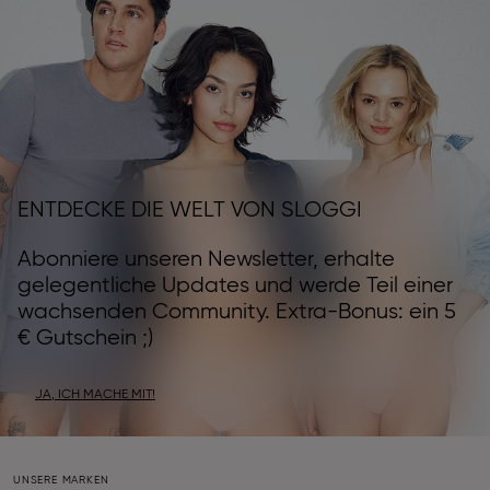
ENTDECKE DIE WELT VON SLOGGI
Abonniere unseren Newsletter, erhalte
gelegentliche Updates und werde Teil einer
wachsenden Community. Extra-Bonus: ein 5
€ Gutschein ;)
JA, ICH MACHE MIT!
UNSERE MARKEN