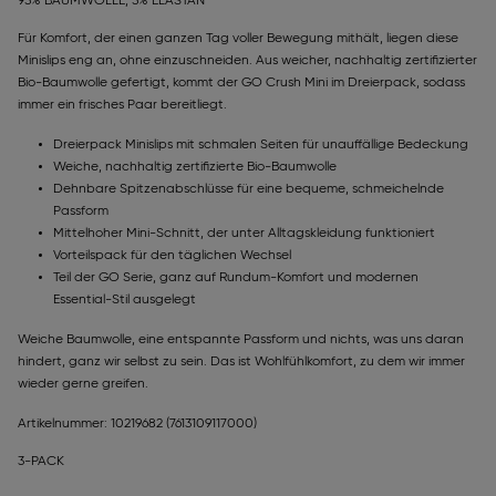
95% BAUMWOLLE, 5% ELASTAN
Für Komfort, der einen ganzen Tag voller Bewegung mithält, liegen diese
Minislips eng an, ohne einzuschneiden. Aus weicher, nachhaltig zertifizierter
Bio-Baumwolle gefertigt, kommt der GO Crush Mini im Dreierpack, sodass
immer ein frisches Paar bereitliegt.
Dreierpack Minislips mit schmalen Seiten für unauffällige Bedeckung
Weiche, nachhaltig zertifizierte Bio-Baumwolle
Dehnbare Spitzenabschlüsse für eine bequeme, schmeichelnde
Passform
Mittelhoher Mini-Schnitt, der unter Alltagskleidung funktioniert
Vorteilspack für den täglichen Wechsel
Teil der GO Serie, ganz auf Rundum-Komfort und modernen
Essential-Stil ausgelegt
Weiche Baumwolle, eine entspannte Passform und nichts, was uns daran
hindert, ganz wir selbst zu sein. Das ist Wohlfühlkomfort, zu dem wir immer
wieder gerne greifen.
Artikelnummer: 10219682
(7613109117000)
3-PACK