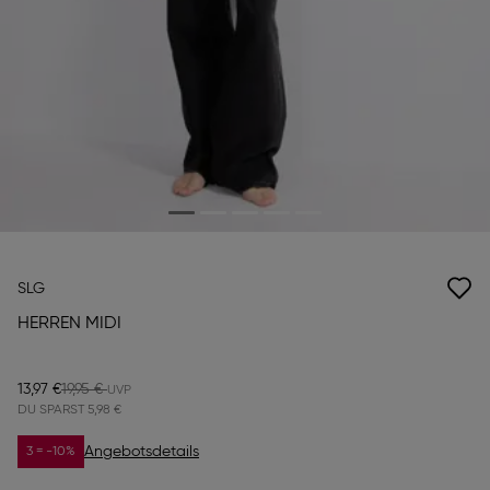
SLG
HERREN MIDI
13,97 €
19,95 €
DU SPARST
5,98 €
Angebotsdetails
3 = -10%