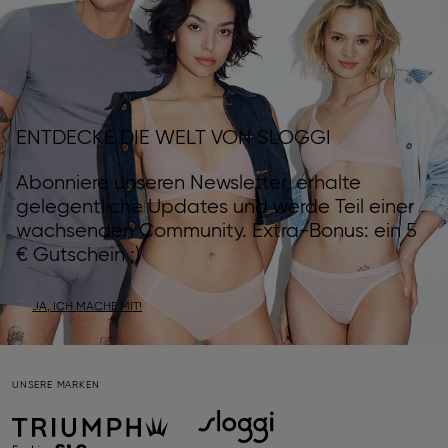
ENTDECKE DIE WELT VON SLOGGI
Abonniere unseren Newsletter, erhalte
gelegentliche Updates und werde Teil einer
wachsenden Community. Extra-Bonus: ein 5
€ Gutschein ;)
JA, ICH MACHE MIT!
UNSERE MARKEN