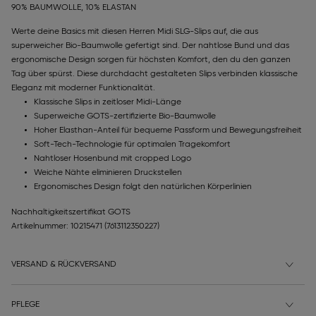
90% BAUMWOLLE, 10% ELASTAN
Werte deine Basics mit diesen Herren Midi SLG-Slips auf, die aus
superweicher Bio-Baumwolle gefertigt sind. Der nahtlose Bund und das
ergonomische Design sorgen für höchsten Komfort, den du den ganzen
Tag über spürst. Diese durchdacht gestalteten Slips verbinden klassische
Eleganz mit moderner Funktionalität.
Klassische Slips in zeitloser Midi-Länge
Superweiche GOTS-zertifizierte Bio-Baumwolle
Hoher Elasthan-Anteil für bequeme Passform und Bewegungsfreiheit
Soft-Tech-Technologie für optimalen Tragekomfort
Nahtloser Hosenbund mit cropped Logo
Weiche Nähte eliminieren Druckstellen
Ergonomisches Design folgt den natürlichen Körperlinien
Nachhaltigkeitszertifikat GOTS
Artikelnummer: 10215471
(7613112350227)
VERSAND & RÜCKVERSAND
PFLEGE