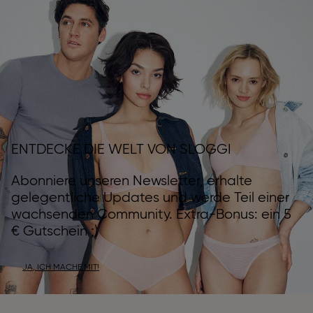
ENTDECKE DIE WELT VON SLOGGI
Abonniere unseren Newsletter, erhalte
gelegentliche Updates und werde Teil einer
wachsenden Community. Extra-Bonus: ein 5
€ Gutschein ;)
JA, ICH MACHE MIT!