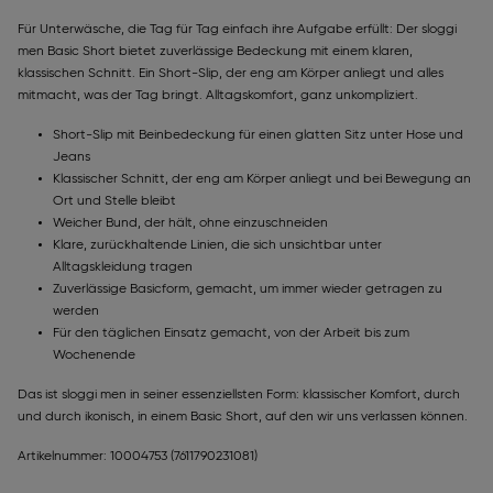
Für Unterwäsche, die Tag für Tag einfach ihre Aufgabe erfüllt: Der sloggi
men Basic Short bietet zuverlässige Bedeckung mit einem klaren,
klassischen Schnitt. Ein Short-Slip, der eng am Körper anliegt und alles
mitmacht, was der Tag bringt. Alltagskomfort, ganz unkompliziert.
Short-Slip mit Beinbedeckung für einen glatten Sitz unter Hose und
Jeans
Klassischer Schnitt, der eng am Körper anliegt und bei Bewegung an
Ort und Stelle bleibt
Weicher Bund, der hält, ohne einzuschneiden
Klare, zurückhaltende Linien, die sich unsichtbar unter
Alltagskleidung tragen
Zuverlässige Basicform, gemacht, um immer wieder getragen zu
werden
Für den täglichen Einsatz gemacht, von der Arbeit bis zum
Wochenende
Das ist sloggi men in seiner essenziellsten Form: klassischer Komfort, durch
und durch ikonisch, in einem Basic Short, auf den wir uns verlassen können.
Artikelnummer: 10004753
(7611790231081)