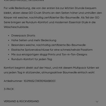
95% BAUMWOLLE, 5% ELASTAN
Für volle Bedeckung, die von der ersten bis zur letzten Stunde bequem
bleibt, sitzen diese GO Crush Shorts an den Seiten höher und umhüllen den
Körper mit weicher, nachhaltig zertifizierter Bio-Baumwolle. Als Teil der GO
Serie bringen sie Rundum-Komfort und modernen Essential-Style in die
Wäscheschublade.
Dreierpack Shorts
Hohe Seiten und mehr Bedeckung
Besonders weiche, nachhaltig zertifizierte Bio-Baumwolle
Elastische Spitzenabschlüsse für eine schmeichelnde Passform
Mix aus einzigartigen sloggi Prints und Ton-in-Ton-Designs
Rundum-Komfort für jeden Tag
Komfort beginnt direkt auf der Haut, und mit diesem Multipack fühlen wir
uns jeden Tag in stützender, atmungsaktiver Baumwolle einfach wohl.
Artikelnummer: 10219652
(7613109265800)
3-PACK
VERSAND & RÜCKVERSAND