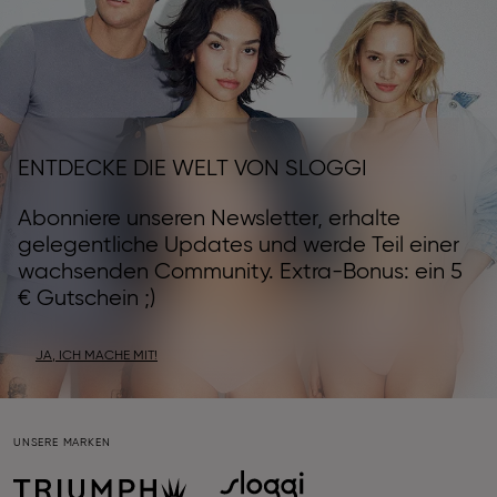
ENTDECKE DIE WELT VON SLOGGI
Abonniere unseren Newsletter, erhalte
gelegentliche Updates und werde Teil einer
wachsenden Community. Extra-Bonus: ein 5
€ Gutschein ;)
JA, ICH MACHE MIT!
UNSERE MARKEN