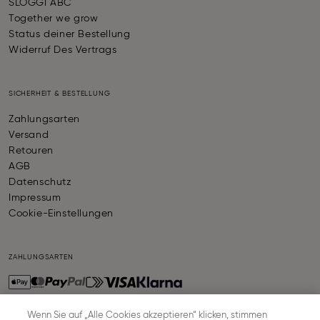
SLOGGI ABC
Together we grow
Status deiner Bestellung
Widerruf Des Vertrags
SICHERHEIT & BESTELLUNG
Zahlungsarten
Versand
Retouren
AGB
Datenschutz
Impressum
Cookie-Einstellungen
ZAHLUNGSARTEN
Wenn Sie auf „Alle Cookies akzeptieren“ klicken, stimmen