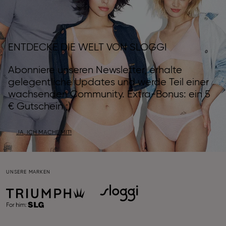
ENTDECKE DIE WELT VON SLOGGI
Abonniere unseren Newsletter, erhalte
gelegentliche Updates und werde Teil einer
wachsenden Community. Extra-Bonus: ein 5
€ Gutschein ;)
JA, ICH MACHE MIT!
UNSERE MARKEN