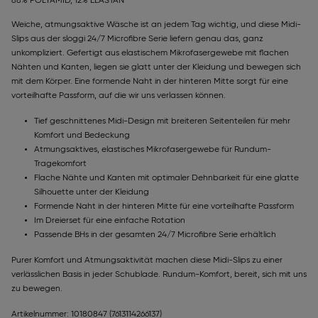
88% POLYAMID, 12% ELASTAN
Weiche, atmungsaktive Wäsche ist an jedem Tag wichtig, und diese Midi-
Slips aus der sloggi 24/7 Microfibre Serie liefern genau das, ganz
unkompliziert. Gefertigt aus elastischem Mikrofasergewebe mit flachen
Nähten und Kanten, liegen sie glatt unter der Kleidung und bewegen sich
mit dem Körper. Eine formende Naht in der hinteren Mitte sorgt für eine
vorteilhafte Passform, auf die wir uns verlassen können.
Tief geschnittenes Midi-Design mit breiteren Seitenteilen für mehr
Komfort und Bedeckung
Atmungsaktives, elastisches Mikrofasergewebe für Rundum-
Tragekomfort
Flache Nähte und Kanten mit optimaler Dehnbarkeit für eine glatte
Silhouette unter der Kleidung
Formende Naht in der hinteren Mitte für eine vorteilhafte Passform
Im Dreierset für eine einfache Rotation
Passende BHs in der gesamten 24/7 Microfibre Serie erhältlich
Purer Komfort und Atmungsaktivität machen diese Midi-Slips zu einer
verlässlichen Basis in jeder Schublade. Rundum-Komfort, bereit, sich mit uns
zu bewegen.
Artikelnummer: 10180847
(7613114266137)