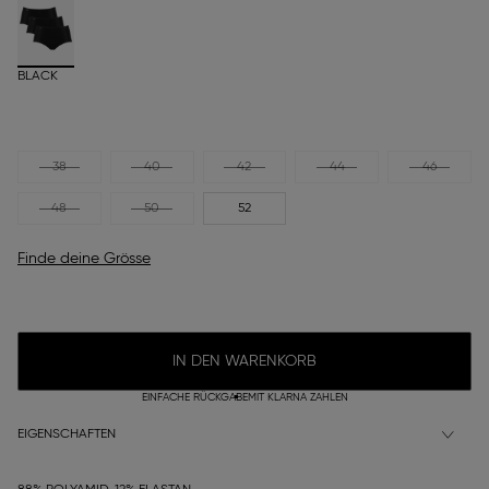
BLACK
38
40
42
44
46
48
50
52
Finde deine Grösse
IN DEN WARENKORB
EINFACHE RÜCKGABE
MIT KLARNA ZAHLEN
EIGENSCHAFTEN