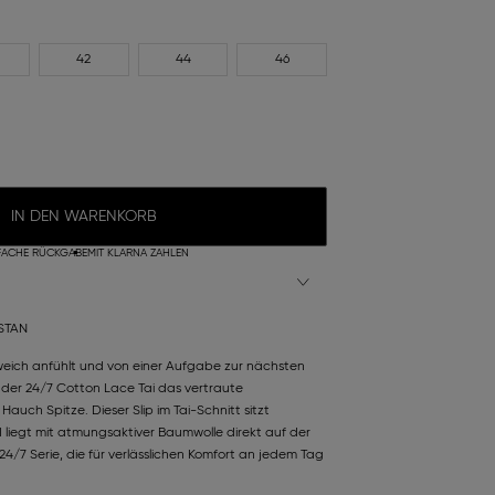
42
44
46
IN DEN WARENKORB
FACHE RÜCKGABE
MIT KLARNA ZAHLEN
STAN
h weich anfühlt und von einer Aufgabe zur nächsten
 der 24/7 Cotton Lace Tai das vertraute
auch Spitze. Dieser Slip im Tai-Schnitt sitzt
iegt mit atmungsaktiver Baumwolle direkt auf der
 24/7 Serie, die für verlässlichen Komfort an jedem Tag