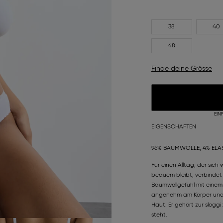
38
40
48
Finde deine Grösse
EIN
EIGENSCHAFTEN
96% BAUMWOLLE, 4% ELA
Für einen Alltag, der sic
bequem bleibt, verbindet
Baumwollgefühl mit einem H
angenehm am Körper und l
Haut. Er gehört zur sloggi
steht.