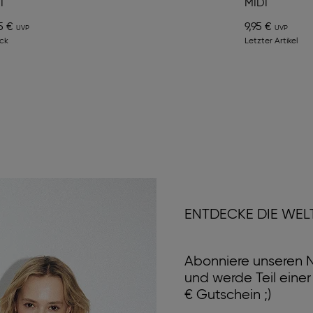
I
MIDI
5 €
9,95 €
ck
Letzter Artikel
ENTDECKE DIE WEL
Abonniere unseren N
und werde Teil eine
€ Gutschein ;)