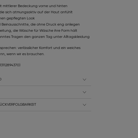
mit mittlerer Bedeckung vorne und hinten
ie sich atmungsaktiv auf der Haut anfühlt
einen gepflegten Look
Beinausschnitte, die ohne Druck eng anliegen
beitung, die Wäsche für Wäsche ihre Form hält
nntes Tragen den ganzen Tag unter Alltagskleidung
rsprechen: verlässlicher Komfort und ein weiches
nn, wenn wir es brauchen.
613112894370)
D
ÜCKVERFOLGBARKEIT