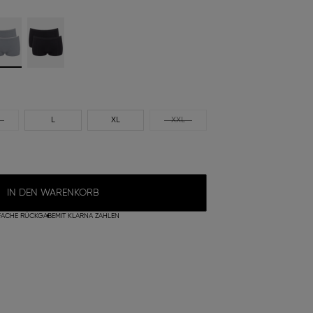
L
XL
XXL
IN DEN WARENKORB
FACHE RÜCKGABE
MIT KLARNA ZAHLEN