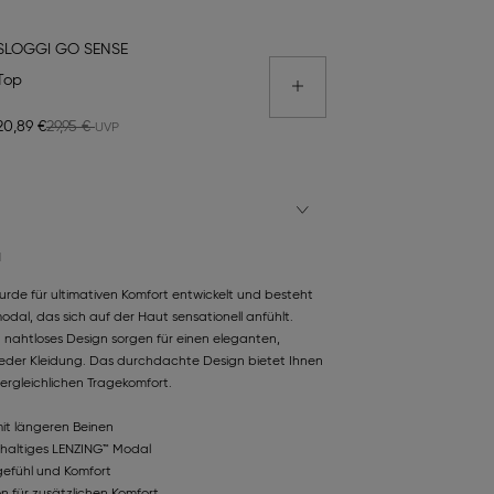
SLOGGI GO SENSE
Top
20,89 €
29,95 €
N
rde für ultimativen Komfort entwickelt und besteht
al, das sich auf der Haut sensationell anfühlt.
 nahtloses Design sorgen für einen eleganten,
jeder Kleidung. Das durchdachte Design bietet Ihnen
rgleichlichen Tragekomfort.
it längeren Beinen
haltiges LENZING™ Modal
gefühl und Komfort
n für zusätzlichen Komfort