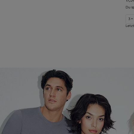
17,3
Du s
3 =
Letzt