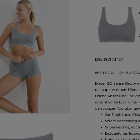
EIGENSCHAFTEN
88% MODAL, 12% ELASTA
Dieser GO Sense Shorty wu
aus superweichem Micromod
Flache Abschlüsse und ein
unsichtbaren Look unter 
den ganzen Tag über unve
2er-Pack kurze Slips
Vollere Bedeckung m
Superweiches, nach
Erstaunliches Trage
Nahtlose Konstruktio