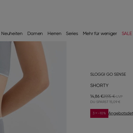
Neuheiten
Damen
Herren
Series
Mehr für weniger
SALE
SLOGGI GO SENSE
SHORTY
14,86 €
29,95 €
DU SPARST
15,09 €
Angebotsdet
3 = -10%