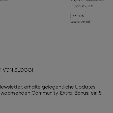
 €
20,89 €
29,95 €
Du sparst
9,06 €
3 = -10%
Letzter Artikel
T VON SLOGGI
ewsletter, erhalte gelegentliche Updates
r wachsenden Community. Extra-Bonus: ein 5