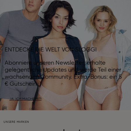
ENTDECKE DIE WELT VON SLOGGI
Abonniere unseren Newsletter, erhalte
gelegentliche Updates und werde Teil einer
wachsenden Community. Extra-Bonus: ein 5
€ Gutschein ;)
JA, ICH MACHE MIT!
UNSERE MARKEN