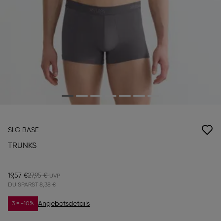
SLG BASE
TRUNKS
19,57 €
27,95 €
DU SPARST
8,38 €
Angebotsdetails
3 = -10%