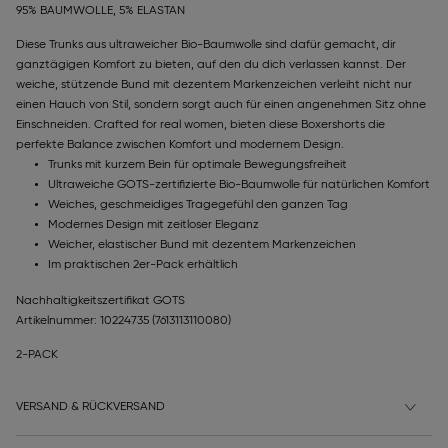
95% BAUMWOLLE, 5% ELASTAN
Diese Trunks aus ultraweicher Bio-Baumwolle sind dafür gemacht, dir
ganztägigen Komfort zu bieten, auf den du dich verlassen kannst. Der
weiche, stützende Bund mit dezentem Markenzeichen verleiht nicht nur
einen Hauch von Stil, sondern sorgt auch für einen angenehmen Sitz ohne
Einschneiden. Crafted for real women, bieten diese Boxershorts die
perfekte Balance zwischen Komfort und modernem Design.
Trunks mit kurzem Bein für optimale Bewegungsfreiheit
Ultraweiche GOTS-zertifizierte Bio-Baumwolle für natürlichen Komfort
Weiches, geschmeidiges Tragegefühl den ganzen Tag
Modernes Design mit zeitloser Eleganz
Weicher, elastischer Bund mit dezentem Markenzeichen
Im praktischen 2er-Pack erhältlich
Nachhaltigkeitszertifikat GOTS
Artikelnummer: 10224735
(7613113110080)
2-PACK
VERSAND & RÜCKVERSAND