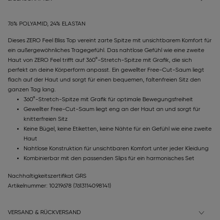
76% POLYAMID, 24% ELASTAN
Dieses ZERO Feel Bliss Top vereint zarte Spitze mit unsichtbarem Komfort für
ein außergewöhnliches Tragegefühl. Das nahtlose Gefühl wie eine zweite
Haut von ZERO Feel trifft auf 360°-Stretch-Spitze mit Grafik, die sich
perfekt an deine Körperform anpasst. Ein gewellter Free-Cut-Saum liegt
flach auf der Haut und sorgt für einen bequemen, faltenfreien Sitz den
ganzen Tag lang.
360°-Stretch-Spitze mit Grafik für optimale Bewegungsfreiheit
Gewellter Free-Cut-Saum liegt eng an der Haut an und sorgt für
knitterfreien Sitz
Keine Bügel, keine Etiketten, keine Nähte für ein Gefühl wie eine zweite
Haut
Nahtlose Konstruktion für unsichtbaren Komfort unter jeder Kleidung
Kombinierbar mit den passenden Slips für ein harmonisches Set
Nachhaltigkeitszertifikat GRS
Artikelnummer: 10219678
(7613114098141)
VERSAND & RÜCKVERSAND