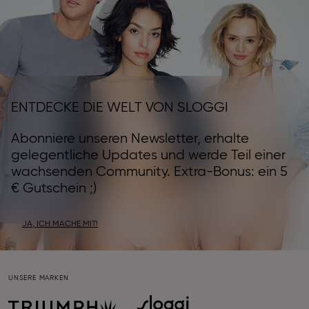
ENTDECKE DIE WELT VON SLOGGI
Abonniere unseren Newsletter, erhalte
gelegentliche Updates und werde Teil einer
wachsenden Community. Extra-Bonus: ein 5
€ Gutschein ;)
JA, ICH MACHE MIT!
UNSERE MARKEN