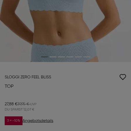
SLOGGI ZERO FEEL BLISS
TOP
27,88 €
39,95 €
DU SPARST
12,07 €
Angebotsdetails
3 = -10%