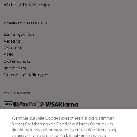
Widerruf Des Vertrags
SICHERHEIT & BESTELLUNG
Zahlungsarten
Versand
Retouren
AGB
Datenschutz
Impressum
Cookie-Einstellungen
ZAHLUNGSARTEN
Wenn Sie auf „Alle Cookies akzeptieren“ klicken, stimmen
Sie der Speicherung von Cookies auf Ihrem Gerät zu, um
VERSAND
die Websitenavigation zu verbessern, die Websitenutzung
zu analysieren und unsere Marketingbemühungen zu