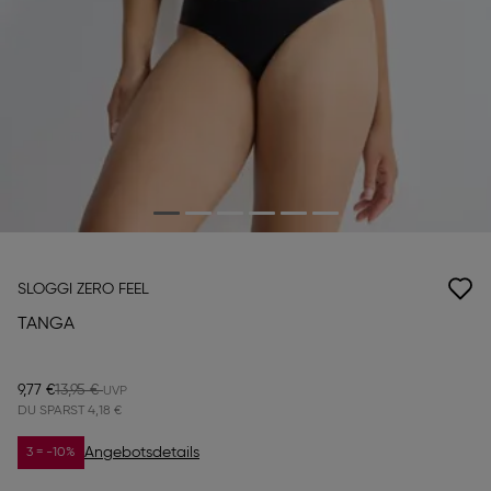
SLOGGI ZERO FEEL
TANGA
9,77 €
13,95 €
DU SPARST
4,18 €
Angebotsdetails
3 = -10%