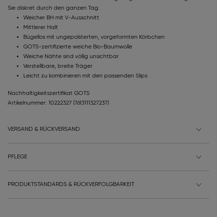
Sie diskret durch den ganzen Tag.
Weicher BH mit V-Ausschnitt
Mittlerer Halt
Bügellos mit ungepolsterten, vorgeformten Körbchen
GOTS-zertifizierte weiche Bio-Baumwolle
Weiche Nähte sind völlig unsichtbar
Verstellbare, breite Träger
Leicht zu kombinieren mit den passenden Slips
Nachhaltigkeitszertifikat GOTS
Artikelnummer: 10222327
(7613111327237)
VERSAND & RÜCKVERSAND
PFLEGE
PRODUKTSTANDARDS & RÜCKVERFOLGBARKEIT