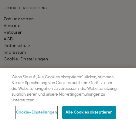
SICHERHEIT & BESTELLUNG
Zahlungsarten
Versand
Retouren
AGB
Datenschutz
Impressum
Cookie-Einstellungen
Wenn Sie auf „Alle Cookies akzeptieren“ klicken, stimmen
ZAHLUNGSARTEN
Sie der Speicherung von Cookies auf Ihrem Gerät zu, um
die Websitenavigation zu verbessern, die Websitenutzung
zu analysieren und unsere Marketingbemühungen zu
unterstützen.
VERSAND
Cookie-Einstellungen
Alle Cookies akzeptieren