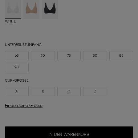
WHITE
UNTERBRUSTUMFANG
65
70
75
80
85
90
CUP-GRÖSSE
A
B
C
D
Finde deine Grösse
IN DEN WARENKORB