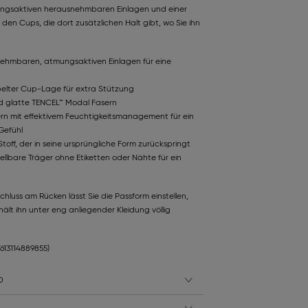
ungsaktiven herausnehmbaren Einlagen und einer
en Cups, die dort zusätzlichen Halt gibt, wo Sie ihn
nehmbaren, atmungsaktiven Einlagen für eine
pelter Cup-Lage für extra Stützung
d glatte TENCEL™ Modal Fasern
n mit effektivem Feuchtigkeitsmanagement für ein
Gefühl
off, der in seine ursprüngliche Form zurückspringt
ellbare Träger ohne Etiketten oder Nähte für ein
luss am Rücken lässt Sie die Passform einstellen,
ält ihn unter eng anliegender Kleidung völlig
7613114889855)
D