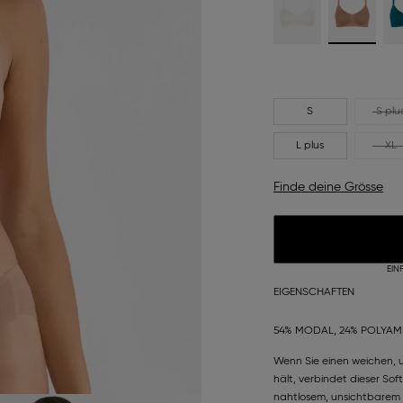
S
S plu
L plus
XL
Finde deine Grösse
EIN
EIGENSCHAFTEN
54% MODAL, 24% POLYAMI
Wenn Sie einen weichen, 
hält, verbindet dieser Sof
nahtlosem, unsichtbarem K