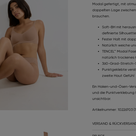
Modal gefertigt, mit atm
doppelten Lage zwischen d
brauchen.
Soft-BH mit heraus
definierte Silhouette
Fester Halt mit dop
Natürlich weiche un
TENCEL™ Modal Faser
natürlich trockenes 
360-Grad-Stretch-St
Punktgeklebte verst
zweite Haut Gefühl
Ein Haken-und-Ösen-Versch
und die Punktverklebung h
unsichtbar.
Artikelnummer: 10226703
(
VERSAND & RÜCKVERSAN