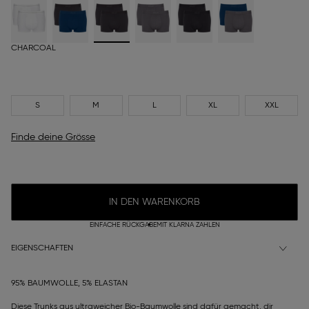
CHARCOAL
S
M
L
XL
XXL
Finde deine Grösse
IN DEN WARENKORB
EINFACHE RÜCKGABE
MIT KLARNA ZAHLEN
EIGENSCHAFTEN
95% BAUMWOLLE, 5% ELASTAN
Diese Trunks aus ultraweicher Bio-Baumwolle sind dafür gemacht, dir