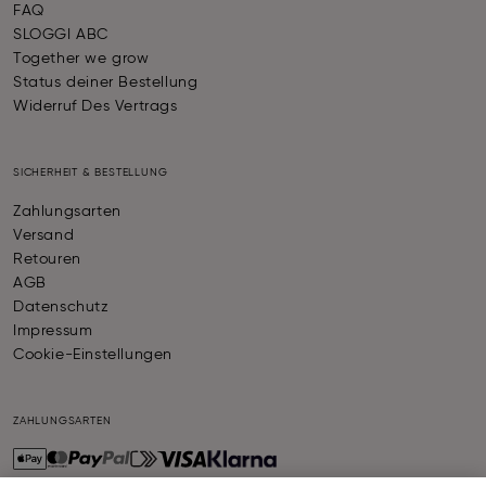
FAQ
SLOGGI ABC
Together we grow
Status deiner Bestellung
Widerruf Des Vertrags
SICHERHEIT & BESTELLUNG
Zahlungsarten
Versand
Retouren
AGB
Datenschutz
Impressum
Cookie-Einstellungen
ZAHLUNGSARTEN