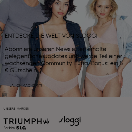
ENTDECKE DIE WELT VON SLOGGI
Abonniere unseren Newsletter, erhalte
gelegentliche Updates und werde Teil einer
wachsenden Community. Extra-Bonus: ein 5
€ Gutschein ;)
JA, ICH MACHE MIT!
UNSERE MARKEN