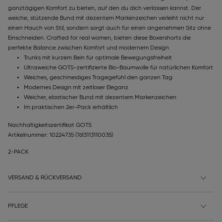
ganztägigen Komfort zu bieten, auf den du dich verlassen kannst. Der
weiche, stützende Bund mit dezentem Markenzeichen verleiht nicht nur
einen Hauch von Stil, sondern sorgt auch für einen angenehmen Sitz ohne
Einschneiden. Crafted for real women, bieten diese Boxershorts die
perfekte Balance zwischen Komfort und modernem Design.
Trunks mit kurzem Bein für optimale Bewegungsfreiheit
Ultraweiche GOTS-zertifizierte Bio-Baumwolle für natürlichen Komfort
Weiches, geschmeidiges Tragegefühl den ganzen Tag
Modernes Design mit zeitloser Eleganz
Weicher, elastischer Bund mit dezentem Markenzeichen
Im praktischen 2er-Pack erhältlich
Nachhaltigkeitszertifikat GOTS
Artikelnummer: 10224735
(7613113110035)
2-PACK
VERSAND & RÜCKVERSAND
PFLEGE