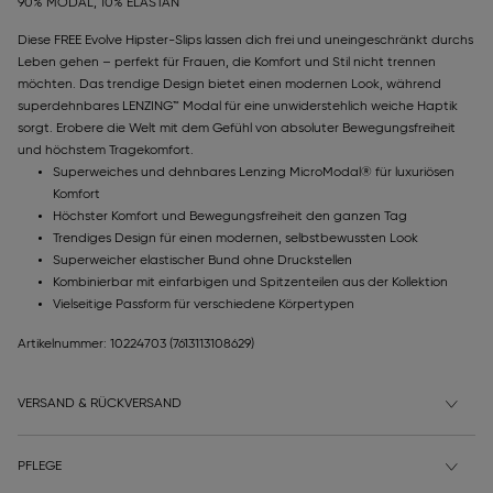
90% MODAL, 10% ELASTAN
Diese FREE Evolve Hipster-Slips lassen dich frei und uneingeschränkt durchs
Leben gehen – perfekt für Frauen, die Komfort und Stil nicht trennen
möchten. Das trendige Design bietet einen modernen Look, während
superdehnbares LENZING™ Modal für eine unwiderstehlich weiche Haptik
sorgt. Erobere die Welt mit dem Gefühl von absoluter Bewegungsfreiheit
und höchstem Tragekomfort.
Superweiches und dehnbares Lenzing MicroModal® für luxuriösen
Komfort
Höchster Komfort und Bewegungsfreiheit den ganzen Tag
Trendiges Design für einen modernen, selbstbewussten Look
Superweicher elastischer Bund ohne Druckstellen
Kombinierbar mit einfarbigen und Spitzenteilen aus der Kollektion
Vielseitige Passform für verschiedene Körpertypen
Artikelnummer: 10224703
(7613113108629)
VERSAND & RÜCKVERSAND
PFLEGE