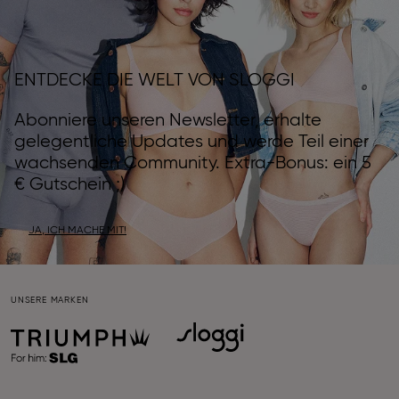
ENTDECKE DIE WELT VON SLOGGI
Abonniere unseren Newsletter, erhalte
gelegentliche Updates und werde Teil einer
wachsenden Community. Extra-Bonus: ein 5
€ Gutschein ;)
JA, ICH MACHE MIT!
UNSERE MARKEN