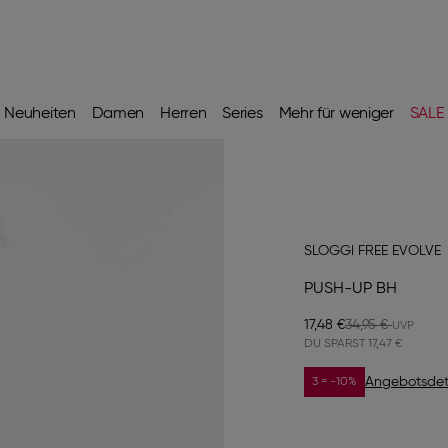
Neuheiten
Damen
Herren
Series
Mehr für weniger
SALE
SLOGGI FREE EVOLVE
PUSH-UP BH
17,48 €
34,95 €
DU SPARST
17,47 €
Angebotsdet
3 = -10%