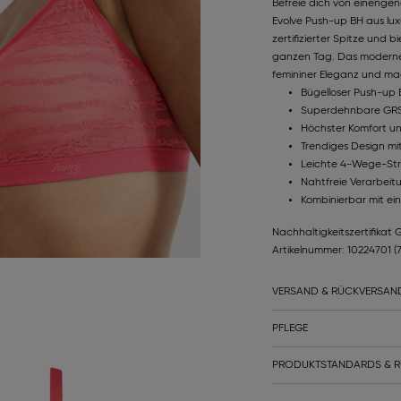
Befreie dich von einenge
Evolve Push-up BH aus lux
zertifizierter Spitze und 
ganzen Tag. Das moderne,
femininer Eleganz und mac
Bügelloser Push-up 
Superdehnbare GRS-z
Höchster Komfort u
Trendiges Design mit
Leichte 4-Wege-Str
Nahtfreie Verarbeitu
Kombinierbar mit ein
Nachhaltigkeitszertifikat 
Artikelnummer: 10224701
(
VERSAND & RÜCKVERSAN
PFLEGE
PRODUKTSTANDARDS & R