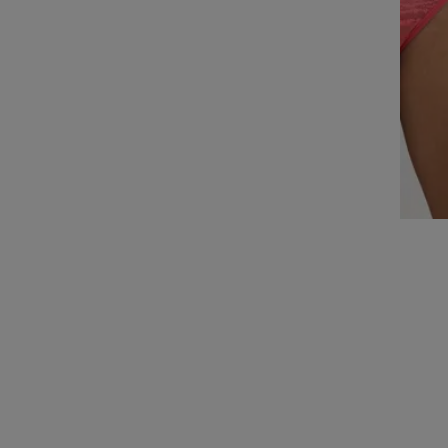
SLOGGI FREE EVOLVE
STRING
9,68 €
13,95 €
Du sparst
4,27 €
3 = -10%
Letzter Artikel