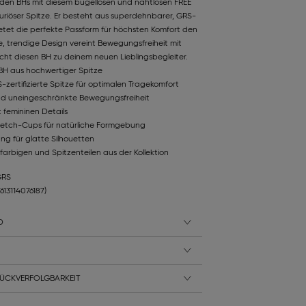
nden BHs mit diesem bügellosen und nahtlosen FREE
uriöser Spitze. Er besteht aus superdehnbarer, GRS-
bietet die perfekte Passform für höchsten Komfort den
 trendige Design vereint Bewegungsfreiheit mit
ht diesen BH zu deinem neuen Lieblingsbegleiter.
BH aus hochwertiger Spitze
ertifizierte Spitze für optimalen Tragekomfort
nd uneingeschränkte Bewegungsfreiheit
 femininen Details
etch-Cups für natürliche Formgebung
ng für glatte Silhouetten
farbigen und Spitzenteilen aus der Kollektion
GRS
7613114076187)
D
ÜCKVERFOLGBARKEIT