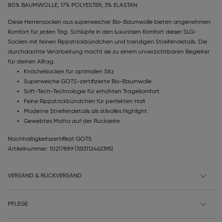
80% BAUMWOLLE, 17% POLYESTER, 3% ELASTAN
Diese Herrensocken aus superweicher Bio-Baumwolle bieten angenehmen
Komfort für jeden Tag. Schlüpfe in den luxuriösen Komfort dieser SLG-
Socken mit feinen Rippstrickbündchen und trendigen Streifendetails. Die
durchdachte Verarbeitung macht sie zu einem unverzichtbaren Begleiter
für deinen Alltag.
Knöchelsocken für optimalen Sitz
Superweiche GOTS-zertifizierte Bio-Baumwolle
Soft-Tech-Technologie für erhöhten Tragekomfort
Feine Rippstrickbündchen für perfekten Halt
Moderne Streifendetails als stilvolles Highlight
Gewebtes Motto auf der Rückseite
Nachhaltigkeitszertifikat GOTS
Artikelnummer: 10217889
(7613112462395)
VERSAND & RÜCKVERSAND
PFLEGE