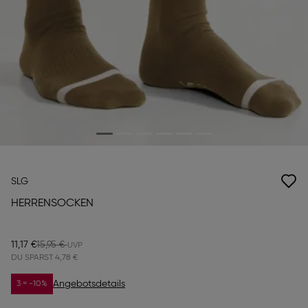
SLG
HERRENSOCKEN
11,17 €
15,95 €
DU SPARST
4,78 €
Angebotsdetails
3 = -10%