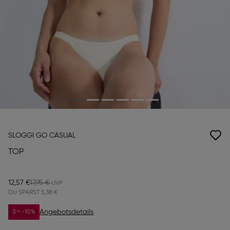
SLOGGI GO CASUAL
TOP
12,57 €
17,95 €
DU SPARST
5,38 €
Angebotsdetails
3 = -10%