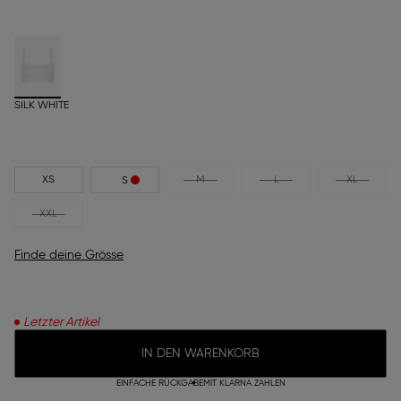
SILK WHITE
XS
M
L
XL
S
XXL
Finde deine Grösse
Letzter Artikel
IN DEN WARENKORB
EINFACHE RÜCKGABE
MIT KLARNA ZAHLEN