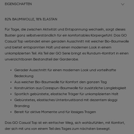
EIGENSCHAFTEN
82% BAUMWOLLE, 18% ELASTAN
Für Tage, die zwischen Aktivität und Entspannung wechseln, sorgt dieses
Bustier ganz selbstverständlich für ein komfortables Körpergefühl. Das GO
Casual Top verbindet einen geraden Ausschnitt mit weicher Bio-Baumwolle
und bietet entspannten Halt und einen modernen Look in einem
unkomplizierten Teil. Als Teil der GO Serie bringt es Rundum-Komfort in einen
unverzichtbaren Bestandteil der Garderobe.
Gerader Ausschnitt für einen modernen Look und vorteilhafte
Bedeckung
Aus weicher Bio-Baumwolle für Komfort den ganzen Tag
Konstruktion aus Corespun-Baumwolle für zusätzliche Langlebigkeit
Sportlich gebürstete, elastische Träger für unkomplizierten Halt
Gebürstetes, elastisches Unterbrustband mit dezentem sloggi
Branding
Bereit für aktive Momente und für lässiges Tragen
Das GO Casual Top ist ein einfacher Weg, sich wohlzufühlen, mit Komfort,
der sich mit uns von einem Teil des Tages zum nächsten bewegt.