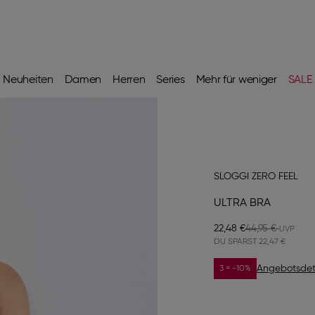
Neuheiten
Damen
Herren
Series
Mehr für weniger
SALE
SLOGGI ZERO FEEL
ULTRA BRA
22,48 €
44,95 €
DU SPARST
22,47 €
Angebotsdet
3 = -10%