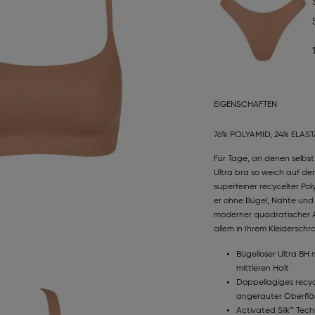
EIGENSCHAFTEN
76% POLYAMID, 24% ELAS
Für Tage, an denen selbst d
Ultra bra so weich auf der
superfeiner recycelter P
er ohne Bügel, Nähte und E
moderner quadratischer A
allem in Ihrem Kleiderschr
Bügelloser Ultra BH
mittleren Halt
Doppellagiges recyc
angerauter Oberfl
Activated Silk™ Tech