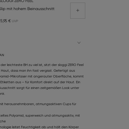
SLOGGI ZERO FEEL
Slip mit hohem Beinausschnitt
15,95 €
TAN
er leichteste BH zu viel ist, sitzt der sloggi ZERO Feel
 Haut, dass man ihn fast vergisst. Gefertigt aus
olyamid-Mikrofaser mit angerauter Oberfläche, kommt
tiketten aus – für Komfort direkt auf der Haut. Ein
usschnitt sorgt für einen zeitgemäßen Look unter
ank.
 mit herausnehmbaren, atmungsaktiven Cups für
eltes Polyamid, superweich und atmungsaktiv, mit
äche
nologie leitet Feuchtigkeit ab und hält den Körper