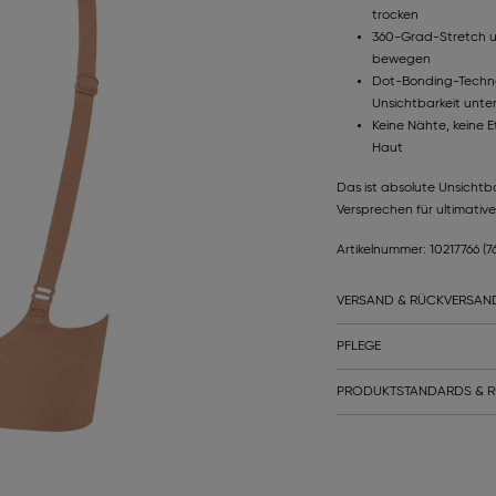
trocken
360-Grad-Stretch und
bewegen
Dot-Bonding-Technol
Unsichtbarkeit unte
Keine Nähte, keine 
Haut
Das ist absolute Unsichtb
Versprechen für ultimativ
Artikelnummer: 10217766
(7
VERSAND & RÜCKVERSAN
PFLEGE
PRODUKTSTANDARDS & R