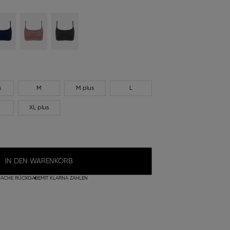
s
M
M plus
L
XL plus
IN DEN WARENKORB
FACHE RÜCKGABE
MIT KLARNA ZAHLEN