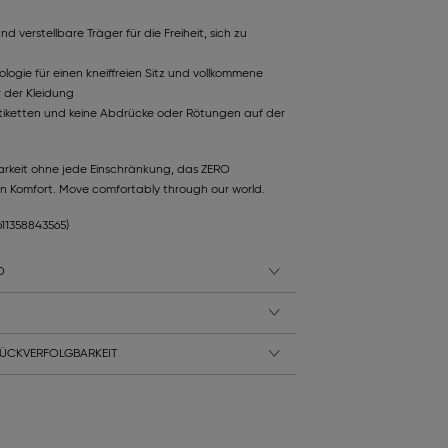
 verstellbare Träger für die Freiheit, sich zu
ogie für einen kneiffreien Sitz und vollkommene
r der Kleidung
Etiketten und keine Abdrücke oder Rötungen auf der
arkeit ohne jede Einschränkung, das ZERO
en Komfort. Move comfortably through our world.
611358843565)
D
ÜCKVERFOLGBARKEIT