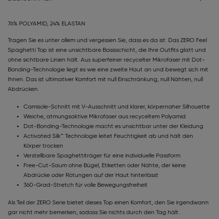
76% POLYAMID, 24% ELASTAN
Tragen Sie es unter allem und vergessen Sie, dass es da ist: Das ZERO Feel
Spaghetti Top ist eine unsichtbare Basisschicht, die Ihre Outfits glatt und
ohne sichtbare Linien hält. Aus superfeiner recycelter Mikrofaser mit Dot-
Bonding-Technologie liegt es wie eine zweite Haut an und bewegt sich mit
Ihnen. Das ist ultimativer Komfort mit null Einschränkung, null Nähten, null
Abdrücken.
Camisole-Schnitt mit V-Ausschnitt und klarer, körpernaher Silhouette
Weiche, atmungsaktive Mikrofaser aus recyceltem Polyamid
Dot-Bonding-Technologie macht es unsichtbar unter der Kleidung
Activated Silk™ Technologie leitet Feuchtigkeit ab und hält den
Körper trocken
Verstellbare Spaghettiträger für eine individuelle Passform
Free-Cut-Saum ohne Bügel, Etiketten oder Nähte, der keine
Abdrücke oder Rötungen auf der Haut hinterlässt
360-Grad-Stretch für volle Bewegungsfreiheit
Als Teil der ZERO Serie bietet dieses Top einen Komfort, den Sie irgendwann
gar nicht mehr bemerken, sodass Sie nichts durch den Tag hält.