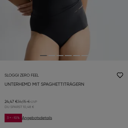
SLOGGI ZERO FEEL
UNTERHEMD MIT SPAGHETTITRÄGERN
24,47 €
34,95 €
DU SPARST
10,48 €
Angebotsdetails
3 = -10%