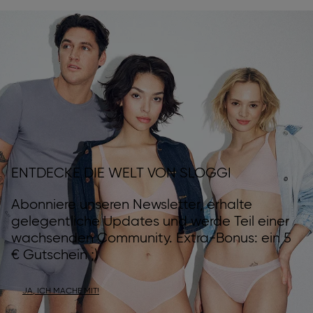
ENTDECKE DIE WELT VON SLOGGI
Abonniere unseren Newsletter, erhalte
gelegentliche Updates und werde Teil einer
wachsenden Community. Extra-Bonus: ein 5
€ Gutschein ;)
JA, ICH MACHE MIT!