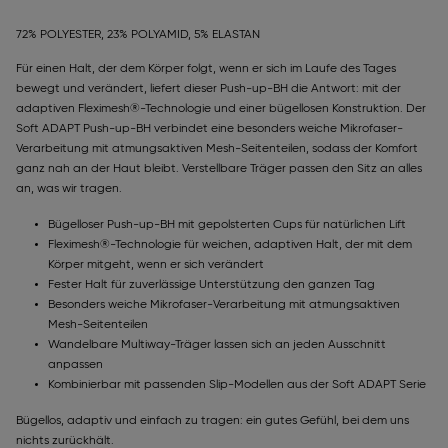
72% POLYESTER, 23% POLYAMID, 5% ELASTAN
Für einen Halt, der dem Körper folgt, wenn er sich im Laufe des Tages
bewegt und verändert, liefert dieser Push-up-BH die Antwort: mit der
adaptiven Fleximesh®-Technologie und einer bügellosen Konstruktion. Der
Soft ADAPT Push-up-BH verbindet eine besonders weiche Mikrofaser-
Verarbeitung mit atmungsaktiven Mesh-Seitenteilen, sodass der Komfort
ganz nah an der Haut bleibt. Verstellbare Träger passen den Sitz an alles
an, was wir tragen.
Bügelloser Push-up-BH mit gepolsterten Cups für natürlichen Lift
Fleximesh®-Technologie für weichen, adaptiven Halt, der mit dem
Körper mitgeht, wenn er sich verändert
Fester Halt für zuverlässige Unterstützung den ganzen Tag
Besonders weiche Mikrofaser-Verarbeitung mit atmungsaktiven
Mesh-Seitenteilen
Wandelbare Multiway-Träger lassen sich an jeden Ausschnitt
anpassen
Kombinierbar mit passenden Slip-Modellen aus der Soft ADAPT Serie
Bügellos, adaptiv und einfach zu tragen: ein gutes Gefühl, bei dem uns
nichts zurückhält.