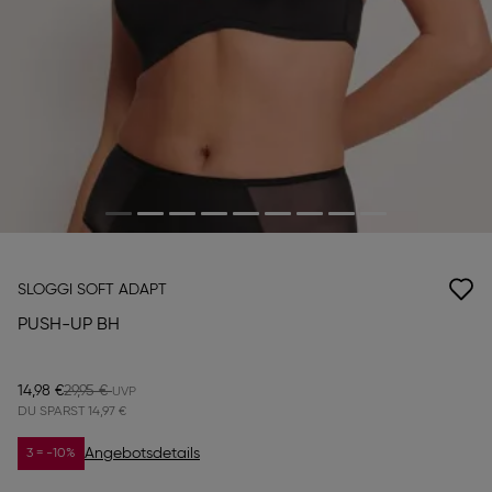
SLOGGI SOFT ADAPT
PUSH-UP BH
14,98 €
29,95 €
DU SPARST
14,97 €
Angebotsdetails
3 = -10%