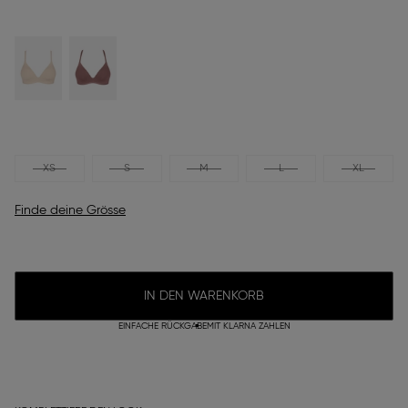
XS
S
M
L
XL
Finde deine Grösse
IN DEN WARENKORB
EINFACHE RÜCKGABE
MIT KLARNA ZAHLEN