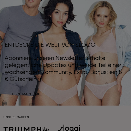
ENTDECKE DIE WELT VON SLOGGI
Abonniere unseren Newsletter, erhalte
gelegentliche Updates und werde Teil einer
wachsenden Community. Extra-Bonus: ein 5
€ Gutschein ;)
JA, ICH MACHE MIT!
UNSERE MARKEN