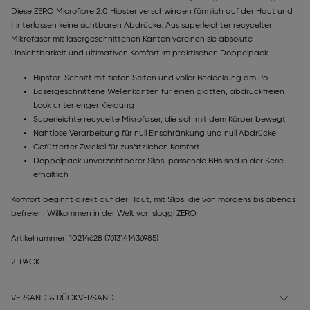
Diese ZERO Microfibre 2.0 Hipster verschwinden förmlich auf der Haut und
hinterlassen keine sichtbaren Abdrücke. Aus superleichter recycelter
Mikrofaser mit lasergeschnittenen Kanten vereinen sie absolute
Unsichtbarkeit und ultimativen Komfort im praktischen Doppelpack.
Hipster-Schnitt mit tiefen Seiten und voller Bedeckung am Po
Lasergeschnittene Wellenkanten für einen glatten, abdruckfreien
Look unter enger Kleidung
Superleichte recycelte Mikrofaser, die sich mit dem Körper bewegt
Nahtlose Verarbeitung für null Einschränkung und null Abdrücke
Gefütterter Zwickel für zusätzlichen Komfort
Doppelpack unverzichtbarer Slips, passende BHs sind in der Serie
erhältlich
Komfort beginnt direkt auf der Haut, mit Slips, die von morgens bis abends
befreien. Willkommen in der Welt von sloggi ZERO.
Artikelnummer: 10214628
(7613141436985)
2-PACK
VERSAND & RÜCKVERSAND