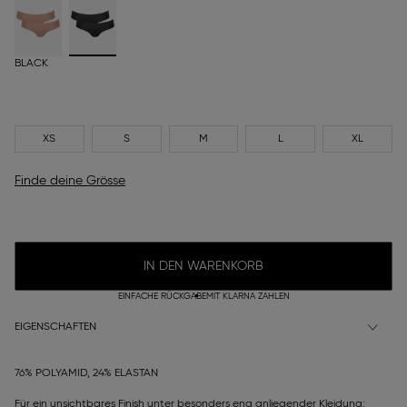
BLACK
XS
S
M
L
XL
Finde deine Grösse
IN DEN WARENKORB
EINFACHE RÜCKGABE
MIT KLARNA ZAHLEN
EIGENSCHAFTEN
76% POLYAMID, 24% ELASTAN
Für ein unsichtbares Finish unter besonders eng anliegender Kleidung: