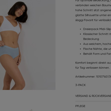
Für optimale Bedeckung, di
verbinden weichen Baumwoll
hohe Schnitt sitzt angen
glatte Silhouette unter e
sloggi Favorit für verlässl
Dreierpack Midi-Slip
Klassischer Schnitt
Bedeckung
Aus weichem, hochw
Flache Nähte, die u
Behält Form und Fa
Komfort beginnt direkt auf
für Tag verlassen können.
Artikelnummer: 10107163
(7
3-PACK
VERSAND & RÜCKVERSAN
PFLEGE