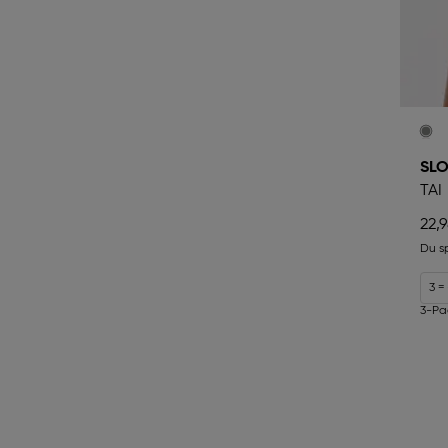
SLO
TAI
22,
Du s
3 =
3-Pa