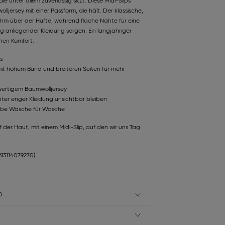
e unter allem zuverlässig sitzt: Diese Midi-Slips
jersey mit einer Passform, die hält. Der klassische,
ehm über der Hüfte, während flache Nähte für eine
ng anliegender Kleidung sorgen. Ein langjähriger
ichen Komfort.
s
 mit hohem Bund und breiteren Seiten für mehr
ertigem Baumwolljersey
nter enger Kleidung unsichtbar bleiben
rbe Wäsche für Wäsche
 der Haut, mit einem Midi-Slip, auf den wir uns Tag
613114079270)
D