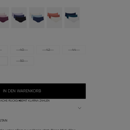
40
42
44
50
IN DEN WARENKORB
FACHE RÜCKGABE
MIT KLARNA ZAHLEN
STAN