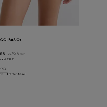
GGI BASIC+
98 €
32,95 €
parst
9,97 €
 -10%
ck
Letzter Artikel