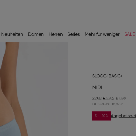
Neuheiten
Damen
Herren
Series
Mehr für weniger
SALE
SLOGGI BASIC+
MIDI
22,98 €
33,95 €
DU SPARST
10,97 €
Angebotsdet
3 = -10%