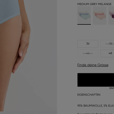
MEDIUM GREY MELANGE
36
38
46
48
Finde deine Grösse
EIN
EIGENSCHAFTEN
95% BAUMWOLLE, 5% ELA